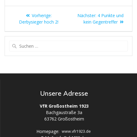
Vorherige:
Nächster:
4 Punkte und
Derbysieger hoch 2!
kein Gegentreffer
Unsere Adresse
VfR Großostheim 1923
Bachgaustraße 3a
63762 Großostheim
Homepage:
www.vfr1923.de