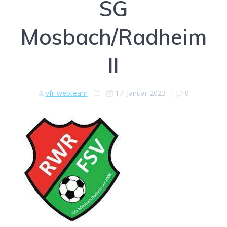
SG
Mosbach/Radheim
II
vfr-webteam
17. Januar 2023
|
0