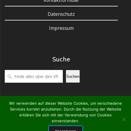
Kontaktformular
Datenschutz
Impressum
Suche
Suchen
Suchen
Wir verwenden auf dieser Website Cookies, um verschiedene
Services korrekt anzubieten. Durch die Nutzung der Website
VfR Großostheim
erklären Sie sich mit der Verwendung von Cookies
einverstanden.
© 2026 VfR Großostheim. WordPress mit dem
Mesmerize-