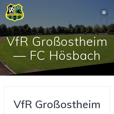
Zum
Inhalt
springen
VfR Großostheim
— FC Hösbach
VfR Großostheim