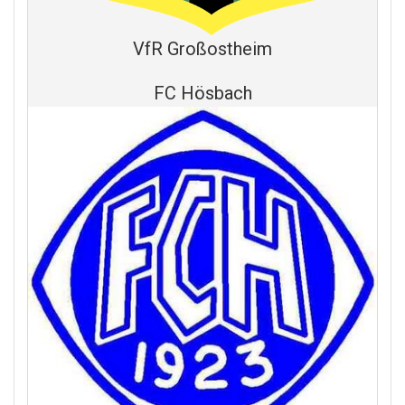
VfR Großostheim
FC Hösbach