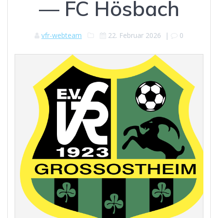
— FC Hösbach
vfr-webteam
22. Februar 2026
|
0