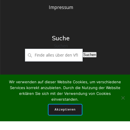
Impressum
Suche
Suchen
Suchen
Wir verwenden auf dieser Website Cookies, um verschiedene
Services korrekt anzubieten. Durch die Nutzung der Website
VfR Großostheim
erklären Sie sich mit der Verwendung von Cookies
einverstanden.
© 2026 VfR Großostheim. WordPress mit dem
Mesmerize-
Akzeptieren
Theme