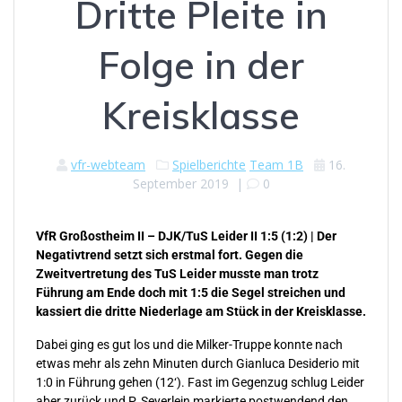
Dritte Pleite in
Folge in der
Kreisklasse
vfr-webteam
Spielberichte
Team 1B
16.
September 2019
|
0
VfR Großostheim II – DJK/TuS Leider II 1:5 (1:2) | Der
Negativtrend setzt sich erstmal fort. Gegen die
Zweitvertretung des TuS Leider musste man trotz
Führung am Ende doch mit 1:5 die Segel streichen und
kassiert die dritte Niederlage am Stück in der Kreisklasse.
Dabei ging es gut los und die Milker-Truppe konnte nach
etwas mehr als zehn Minuten durch Gianluca Desiderio mit
1:0 in Führung gehen (12‘). Fast im Gegenzug schlug Leider
aber zurück und P. Seyerlein markierte postwendend den