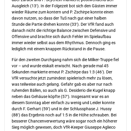
Ausgleich (13‘). In der Folgezeit bot sich den Gästen immer
wieder Räume zum kontern und P. Zschirpe konnte einen
davon nutzen, so dass der TuS nach gut einer halben
Stunde die Partie drehen konnte (33‘). Der VfR fand auch
danach nicht die richtige Balance zwischen Defensive und
Offensive und brachte sich durch Fehler im Spielaufbau
immer wieder selbst aus dem Rhythmus. Dennoch ging es
lediglich mit einem knappen Rückstand in die Pause.
Für den zweiten Durchgang nahm sich die Milker-Truppe fiel
vor – und wurde eiskalt erwischt. Nach gerade mal 45
Sekunden markierte erneut P. Zschirpe das 1:3 (46‘). Der
VfR versuchte jetzt zumindest spielerisch mehr zu lösen,
was teilweise auch gelang. Gefahr gab es aber nur nach
ruhenden Bällen, so auch als G. Desiderio die Kugel knapp
neben das Gehäuse köpfte (57‘). Insgesamt war es an
diesem Sonntag aber einfach zu wenig und Leider konnte
durch F. Gerhart (59‘) und in der Schlussphase J. Hussy
(88‘) das Ergebnis noch auf 1:5 in die Höhe schrauben. Bei
besserer Chancenverwertung wäre sogar noch ein höherer
Sieg möglich gewesen, doch VfR-Keeper Giuseppe Aglieco