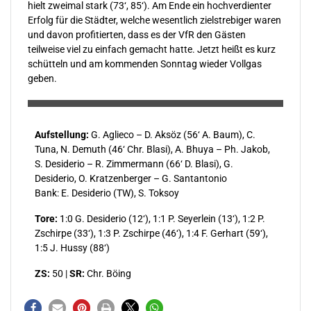
hielt zweimal stark (73‘, 85‘). Am Ende ein hochverdienter
Erfolg für die Städter, welche wesentlich zielstrebiger waren
und davon profitierten, dass es der VfR den Gästen
teilweise viel zu einfach gemacht hatte. Jetzt heißt es kurz
schütteln und am kommenden Sonntag wieder Vollgas
geben.
Aufstellung:
G. Aglieco – D. Aksöz (56‘ A. Baum), C.
Tuna, N. Demuth (46‘ Chr. Blasi), A. Bhuya – Ph. Jakob,
S. Desiderio – R. Zimmermann (66‘ D. Blasi), G.
Desiderio, O. Kratzenberger – G. Santantonio
Bank: E. Desiderio (TW), S. Toksoy
Tore:
1:0 G. Desiderio (12‘), 1:1 P. Seyerlein (13‘), 1:2 P.
Zschirpe (33‘), 1:3 P. Zschirpe (46‘), 1:4 F. Gerhart (59‘),
1:5 J. Hussy (88‘)
ZS:
50 |
SR:
Chr. Böing