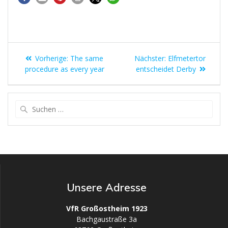
Vorherige:
The same
Nächster:
Elfmetertor
procedure as every year
entscheidet Derby
Unsere Adresse
VfR Großostheim 1923
Bachgaustraße 3a